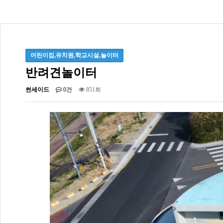
어린이집,유치원,학교시설,놀이터
반려견놀이터
썬세이드
0건
851회