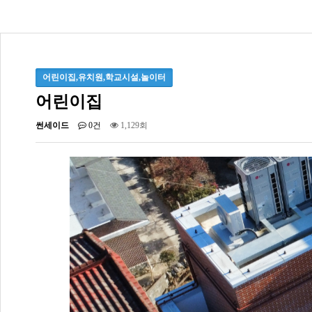
어린이집,유치원,학교시설,놀이터
어린이집
썬세이드
0건
1,129회