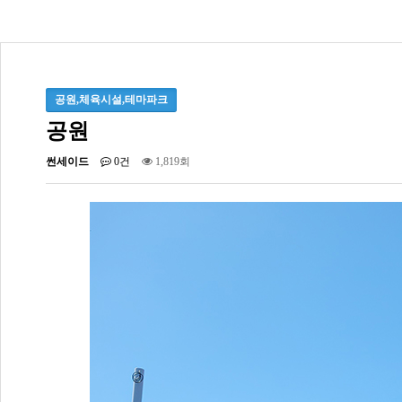
공원,체육시설,테마파크
공원
썬세이드
0건
1,819회